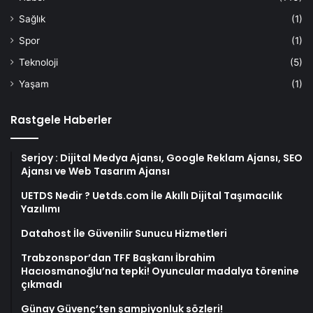
Sağlık
(1)
Spor
(1)
Teknoloji
(5)
Yaşam
(1)
Rastgele Haberler
Serjoy : Dijital Medya Ajansı, Google Reklam Ajansı, SEO
Ajansı ve Web Tasarım Ajansı
UETDS Nedir ? Uetds.com İle Akıllı Dijital Taşımacılık
Yazılımı
Datahost İle Güvenilir Sunucu Hizmetleri
Trabzonspor’dan TFF Başkanı İbrahim
Hacıosmanoğlu’na tepki! Oyuncular madalya törenine
çıkmadı
Günay Güvenç’ten şampiyonluk sözleri!