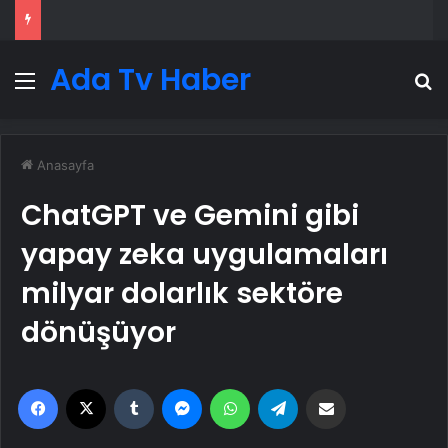
Ada Tv Haber
Menü
A
Anasayfa
ChatGPT ve Gemini gibi
yapay zeka uygulamaları
milyar dolarlık sektöre
dönüşüyor
Facebook
X
Tumblr
Messenger
WhatsApp
Telegram
Email'den paylaş