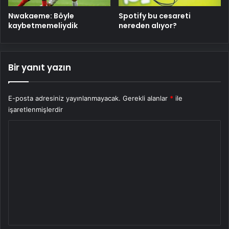
Nwakaeme: Böyle
Spotify bu cesareti
kaybetmemeliydik
nereden alıyor?
Bir yanıt yazın
E-posta adresiniz yayınlanmayacak.
Gerekli alanlar
*
ile
işaretlenmişlerdir
Y
o
r
u
m
*