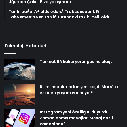
Uğurcan Çakır: Bize yakışmadı
Tarihi baÅarÄ± elde edenÂ Trabzonspor U19
TakÄ±mÄ±’nÄ±n son 16 turundaki rakibi belli oldu
Teknoloji Haberleri
Türksat 6A kalıcı yörüngesine ulaştı
Bilim insanlarından yeni keşif: Mars’ta
eskiden yaşam var mıydı?
Instagram yeni özelliğini duyurdu:
Zamanlanmış mesajlar! Mesaj nasıl
zamanlanır?