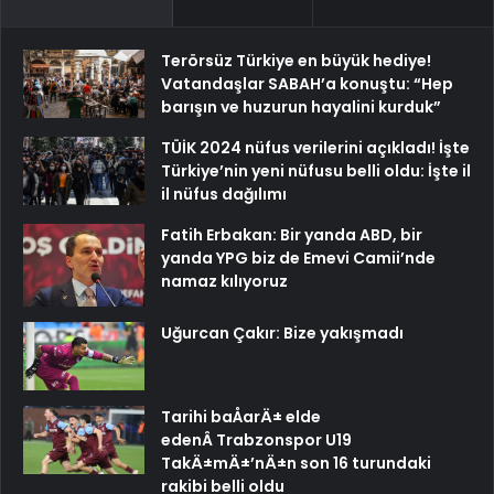
Terörsüz Türkiye en büyük hediye!
Vatandaşlar SABAH’a konuştu: “Hep
barışın ve huzurun hayalini kurduk”
TÜİK 2024 nüfus verilerini açıkladı! İşte
Türkiye’nin yeni nüfusu belli oldu: İşte il
il nüfus dağılımı
Fatih Erbakan: Bir yanda ABD, bir
yanda YPG biz de Emevi Camii’nde
namaz kılıyoruz
Uğurcan Çakır: Bize yakışmadı
Tarihi baÅarÄ± elde
edenÂ Trabzonspor U19
TakÄ±mÄ±’nÄ±n son 16 turundaki
rakibi belli oldu