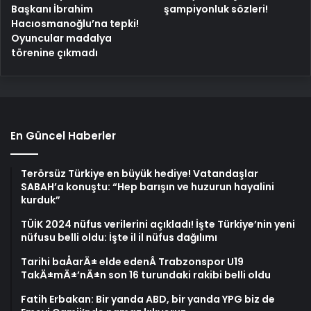
Başkanı İbrahim
şampiyonluk sözleri!
Hacıosmanoğlu’na tepki!
Oyuncular madalya
törenine çıkmadı
En Güncel Haberler
Terörsüz Türkiye en büyük hediye! Vatandaşlar
SABAH’a konuştu: “Hep barışın ve huzurun hayalini
kurduk”
TÜİK 2024 nüfus verilerini açıkladı! İşte Türkiye’nin yeni
nüfusu belli oldu: İşte il il nüfus dağılımı
Tarihi baÅarÄ± elde edenÂ Trabzonspor U19
TakÄ±mÄ±’nÄ±n son 16 turundaki rakibi belli oldu
Fatih Erbakan: Bir yanda ABD, bir yanda YPG biz de