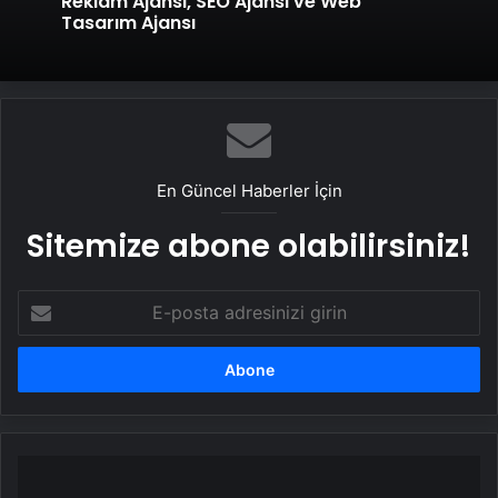
Reklam Ajansı, SEO Ajansı ve Web
Tasarım Ajansı
En Güncel Haberler İçin
Sitemize abone olabilirsiniz!
E-
posta
adresinizi
girin
Pixel
4a