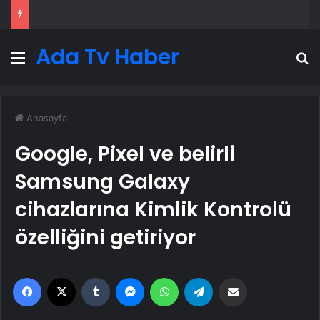
Ada Tv Haber
Menü
A
Anasayfa
Google, Pixel ve belirli
Samsung Galaxy
cihazlarına Kimlik Kontrolü
özelliğini getiriyor
Facebook
X
Tumblr
Messenger
WhatsApp
Telegram
Email'den paylaş