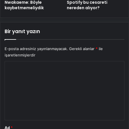
Nwakaeme: Böyle
Spotify bu cesareti
kaybetmemeliydik
nereden alıyor?
Bir yanıt yazın
E-posta adresiniz yayınlanmayacak.
Gerekli alanlar
*
ile
işaretlenmişlerdir
Y
o
r
u
m
*
Ad
*