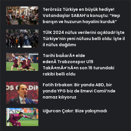
Terörsüz Türkiye en büyük hediye!
Vatandaşlar SABAH’a konuştu: “Hep
barışın ve huzurun hayalini kurduk”
TÜİK 2024 nüfus verilerini açıkladı! İşte
Türkiye’nin yeni nüfusu belli oldu: İşte il
il nüfus dağılımı
Tarihi baÅarÄ± elde
edenÂ Trabzonspor U19
TakÄ±mÄ±’nÄ±n son 16 turundaki
rakibi belli oldu
Fatih Erbakan: Bir yanda ABD, bir
yanda YPG biz de Emevi Camii’nde
namaz kılıyoruz
Uğurcan Çakır: Bize yakışmadı