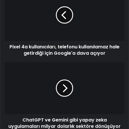
kullanıcıları,
telefonu
kullanılamaz
hale
getirdiği
için
Google'a
Pixel 4a kullanıcıları, telefonu kullanılamaz hale
dava
açıyor
getirdiği için Google'a dava açıyor
ChatGPT
ve
Gemini
gibi
yapay
zeka
uygulamaları
milyar
dolarlık
ChatGPT ve Gemini gibi yapay zeka
sektöre
dönüşüyor
uygulamaları milyar dolarlık sektöre dönüşüyor